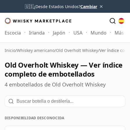
×
🇺🇸
¿Desde Estados Unidos?
Cambiar
Escocia
Irlanda
Japón
USA
Mundo
Más
Inicio
/
Whiskey americano
/
Old Overholt Whiskey
/
Ver índice com
Old Overholt Whiskey — Ver índice
completo de embotellados
4 embotellados de Old Overholt Whiskey
DISPONIBILIDAD DESCONOCIDA