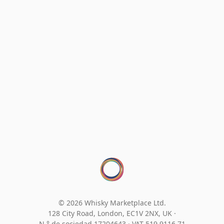
© 2026 Whisky Marketplace Ltd.
128 City Road, London, EC1V 2NX, UK ·
N.° de sociedad 17204643
·
VAT 519 9116 71