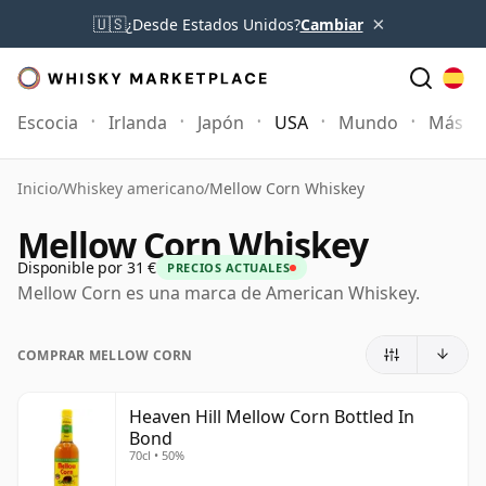
×
🇺🇸
¿Desde Estados Unidos?
Cambiar
Escocia
Irlanda
Japón
USA
Mundo
Más
Inicio
/
Whiskey americano
/
Mellow Corn Whiskey
Mellow Corn Whiskey
Disponible por 31 €
PRECIOS ACTUALES
Mellow Corn es una marca de American Whiskey.
COMPRAR MELLOW CORN
Heaven Hill Mellow Corn Bottled In
Bond
70cl • 50%