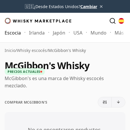
×
🇺🇸
¿Desde Estados Unidos?
Cambiar
Escocia
Irlanda
Japón
USA
Mundo
Más
Inicio
/
Whisky escocés
/
McGibbon's Whisky
McGibbon's Whisky
PRECIOS ACTUALES
McGibbon's es una marca de Whisky escocés
mezclado.
COMPRAR MCGIBBON'S
No se encontraron productos.