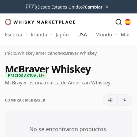
×
🇺🇸
¿Desde Estados Unidos?
Cambiar
Escocia
Irlanda
Japón
USA
Mundo
Más
Inicio
/
Whiskey americano
/
McBrayer Whiskey
McBrayer Whiskey
PRECIOS ACTUALES
McBrayer es una marca de American Whiskey.
COMPRAR MCBRAYER
No se encontraron productos.