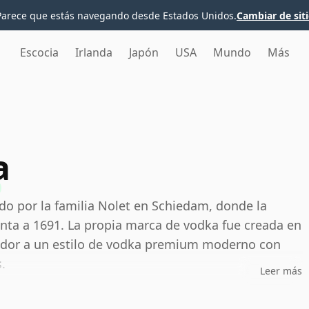
Parece que estás navegando desde Estados Unidos.
Cambiar de sit
Escocia
Irlanda
Japón
USA
Mundo
Más
a
do por la familia Nolet en Schiedam, donde la
onta a 1691. La propia marca de vodka fue creada en
lador a un estilo de vodka premium moderno con
.
Leer más
 1, el alambique de cobre original asociado a la