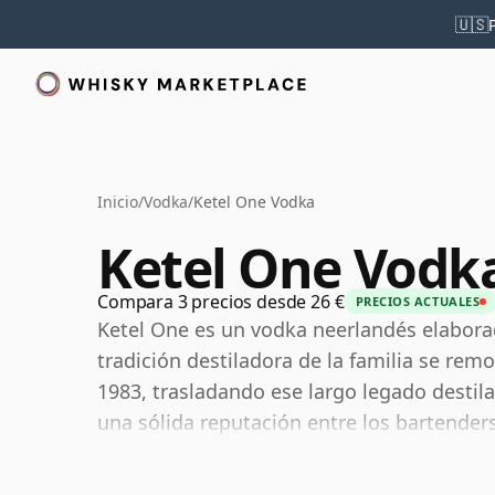
🇺🇸
Inicio
/
Vodka
/
Ketel One Vodka
Ketel One Vodk
Compara 3 precios desde 26 €
PRECIOS ACTUALES
Ketel One es un vodka neerlandés elabora
tradición destiladora de la familia se rem
1983, trasladando ese largo legado desti
una sólida reputación entre los bartenders
El nombre proviene del Distilleerketel No.