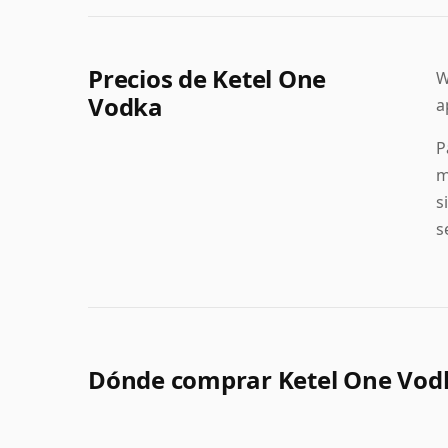
Precios de Ketel One
W
Vodka
a
P
m
s
s
Dónde comprar Ketel One Vod