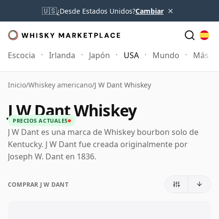
×
🇺🇸
¿Desde Estados Unidos?
Cambiar
Escocia
Irlanda
Japón
USA
Mundo
Más
Inicio
/
Whiskey americano
/
J W Dant Whiskey
J W Dant Whiskey
PRECIOS ACTUALES
J W Dant es una marca de Whiskey bourbon solo de
Kentucky. J W Dant fue creada originalmente por
Joseph W. Dant en 1836.
COMPRAR J W DANT