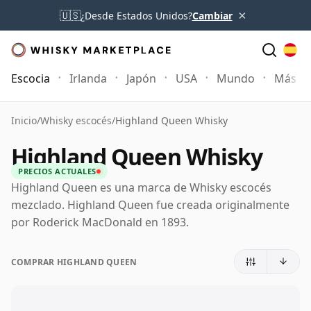
×
🇺🇸
¿Desde Estados Unidos?
Cambiar
Escocia
Irlanda
Japón
USA
Mundo
Más
Inicio
/
Whisky escocés
/
Highland Queen Whisky
Highland Queen Whisky
PRECIOS ACTUALES
Highland Queen es una marca de Whisky escocés
mezclado. Highland Queen fue creada originalmente
por Roderick MacDonald en 1893.
COMPRAR HIGHLAND QUEEN