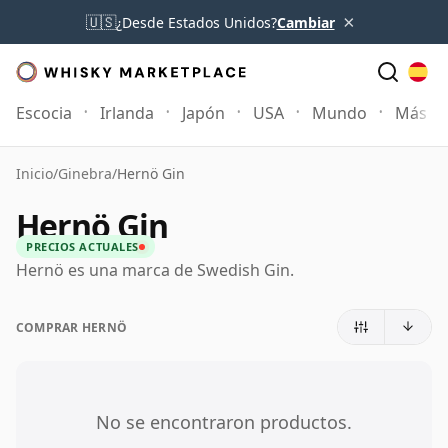
×
🇺🇸
¿Desde Estados Unidos?
Cambiar
Escocia
Irlanda
Japón
USA
Mundo
Más
Inicio
/
Ginebra
/
Hernö Gin
Hernö Gin
PRECIOS ACTUALES
Hernö es una marca de Swedish Gin.
COMPRAR HERNÖ
No se encontraron productos.