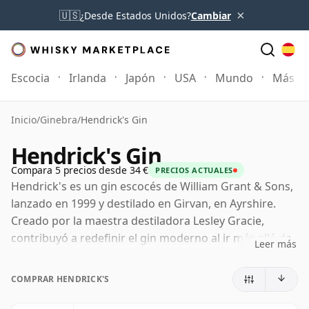
×
🇺🇸
¿Desde Estados Unidos?
Cambiar
Escocia
Irlanda
Japón
USA
Mundo
Más
Inicio
/
Ginebra
/
Hendrick's Gin
Hendrick's Gin
Compara 5 precios desde 34 €
PRECIOS ACTUALES
Hendrick's es un gin escocés de William Grant & Sons,
lanzado en 1999 y destilado en Girvan, en Ayrshire.
Creado por la maestra destiladora Lesley Gracie,
contribuyó a redefinir el gin moderno al ir más allá de
Leer más
un perfil dominado puramente por el enebro e
introducir una firma más singular basada en el pepino
COMPRAR HENDRICK'S
y la rosa.