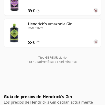
Hendrick's.
39 €
El atractivo de Hendrick's reside en su capacidad para
?
resultar distintivo sin llegar a ser difícil de disfrutar.
Sigue siendo un gin accesible y versátil, ideal para gin-
Hendrick's Amazonia Gin
100cl • 43.4%
tonics clásicos y combinados largos, mientras que su
estética excéntrica y su perfil de sabor
cuidadosamente equilibrado le otorgan un lugar
55 €
?
destacado entre los gins premium más influyentes de
la era moderna.
Tipo GBP/EUR diario
18+ · Edad verificada en el minorista
Guía de precios de Hendrick's Gin
Los precios de Hendrick's Gin oscilan actualmente