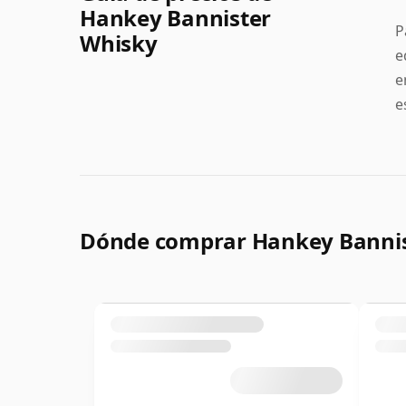
Hankey Bannister
P
Whisky
e
e
e
Dónde comprar Hankey Bannis