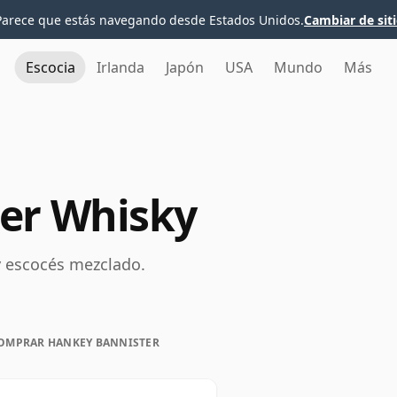
Parece que estás navegando desde Estados Unidos.
Cambiar de sit
Escocia
Irlanda
Japón
USA
Mundo
Más
er Whisky
 escocés mezclado.
OMPRAR HANKEY BANNISTER