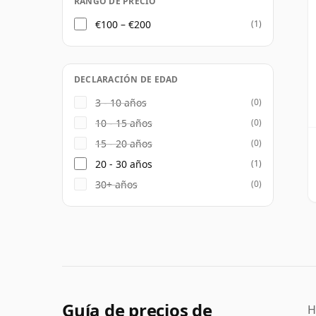
RANGO DE PRECIO
€100 – €200
(1)
DECLARACIÓN DE EDAD
3 - 10 años
(0)
10 - 15 años
(0)
15 - 20 años
(0)
20 - 30 años
(1)
30+ años
(0)
Guía de precios de
H