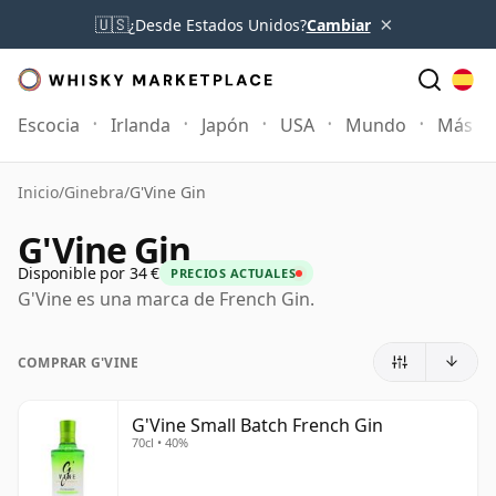
×
🇺🇸
¿Desde Estados Unidos?
Cambiar
Escocia
Irlanda
Japón
USA
Mundo
Más
Inicio
/
Ginebra
/
G'Vine Gin
G'Vine Gin
Disponible por 34 €
PRECIOS ACTUALES
G'Vine es una marca de French Gin.
COMPRAR G'VINE
G'Vine Small Batch French Gin
70cl • 40%