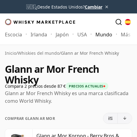
×
🇺🇸
¿Desde Estados Unidos?
Cambiar
Escocia
Irlanda
Japón
USA
Mundo
Más
Inicio
/
Whiskies del mundo
/
Glann ar Mor French Whisky
Glann ar Mor French
Whisky
Compara 2 precios desde 87 €
PRECIOS ACTUALES
Glann ar Mor French Whisky es una marca clasificada
como World Whisky.
COMPRAR GLANN AR MOR
Glann ar Mor Kornog - Berry Bros &