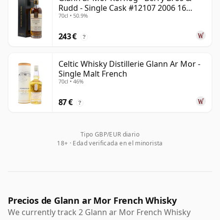
Rudd - Single Cask #12107 2006 16
70cl • 50.9%
años
243 €
?
Celtic Whisky Distillerie Glann Ar Mor -
Single Malt French
70cl • 46%
87 €
?
Tipo GBP/EUR diario
18+ · Edad verificada en el minorista
Precios de Glann ar Mor French Whisky
We currently track 2 Glann ar Mor French Whisky