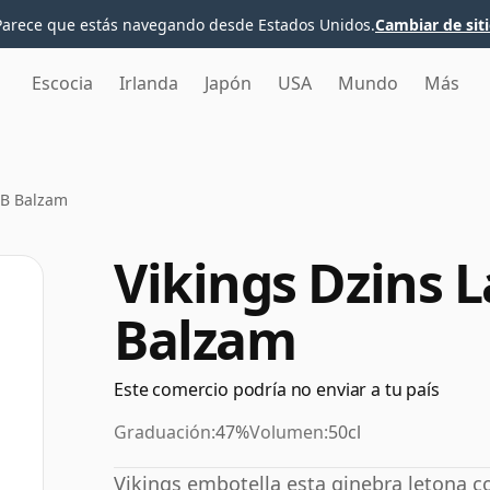
Parece que estás navegando desde Estados Unidos.
Cambiar de sit
Escocia
Irlanda
Japón
USA
Mundo
Más
 LB Balzam
Vikings Dzins L
Balzam
Este comercio podría no enviar a tu país
Graduación:
47%
Volumen:
50cl
Vikings embotella esta ginebra letona c