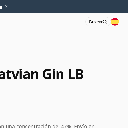
×
io
Buscar
atvian Gin LB
on una concentración del 47%. Envío en