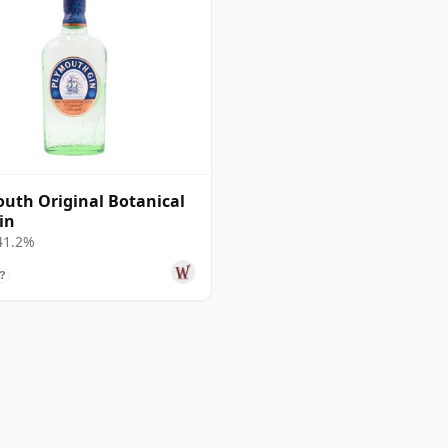
uth Original Botanical
in
 41.2%
?