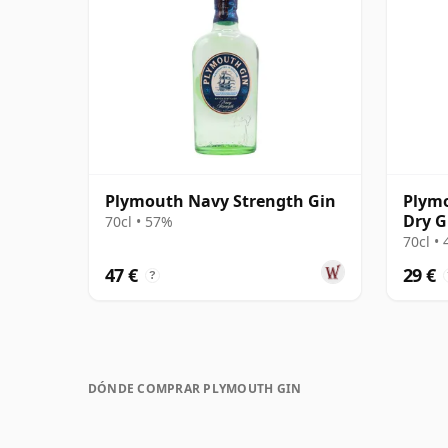
Plymouth Navy Strength Gin
Plymo
Dry G
70cl • 57%
70cl •
47 €
29 €
?
DÓNDE COMPRAR PLYMOUTH GIN