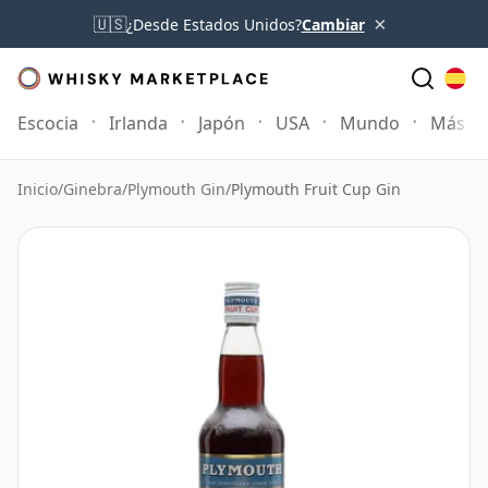
×
🇺🇸
¿Desde Estados Unidos?
Cambiar
Escocia
Irlanda
Japón
USA
Mundo
Más
Inicio
/
Ginebra
/
Plymouth Gin
/
Plymouth Fruit Cup Gin