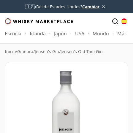
×
🇺🇸
¿Desde Estados Unidos?
Cambiar
Escocia
Irlanda
Japón
USA
Mundo
Más
Inicio
/
Ginebra
/
Jensen's Gin
/
Jensen's Old Tom Gin