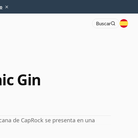
×
io
Buscar
ic Gin
icana de CapRock se presenta en una