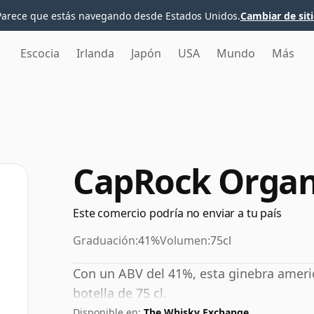
Parece que estás navegando desde Estados Unidos.
Cambiar de sit
Escocia
Irlanda
Japón
USA
Mundo
Más
CapRock Organ
Este comercio podría no enviar a tu país
Graduación:
41%
Volumen:
75cl
Con un ABV del 41%, esta ginebra amer
botella de 75 cl.
Disponible en:
The Whisky Exchange