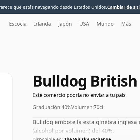
Parece que estás navegando desde Estados Unidos.
Cambiar de sit
Escocia
Irlanda
Japón
USA
Mundo
Más
Bulldog British
Este comercio podría no enviar a tu país
Graduación:
40%
Volumen:
70cl
Bulldog embotella esta ginebra inglesa 
(alcohol por volumen) del 40%.
Disponible en:
The Whisky Exchange