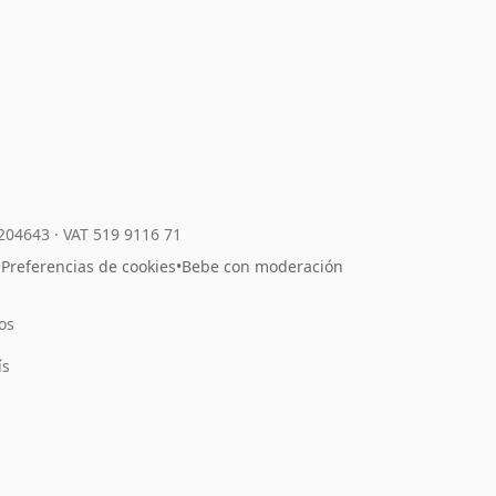
7204643
·
VAT 519 9116 71
•
Preferencias de cookies
•
Bebe con moderación
os
l
ís