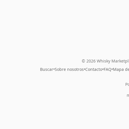
© 2026 Whisky Marketpl
Buscar
•
Sobre nosotros
•
Contacto
•
FAQ
•
Mapa del
P
m