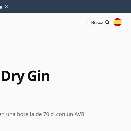
×
io
Buscar
 Dry Gin
en una botella de 70 cl con un AVB