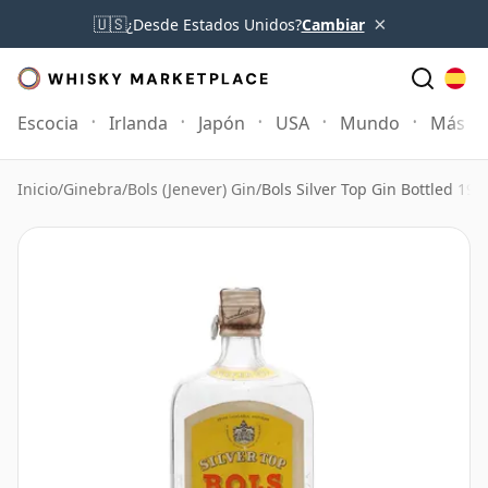
×
🇺🇸
¿Desde Estados Unidos?
Cambiar
Escocia
Irlanda
Japón
USA
Mundo
Más
Inicio
/
Ginebra
/
Bols (Jenever) Gin
/
Bols Silver Top Gin Bottled 195