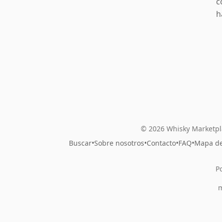
c
h
© 2026 Whisky Marketpl
Buscar
•
Sobre nosotros
•
Contacto
•
FAQ
•
Mapa del
P
m