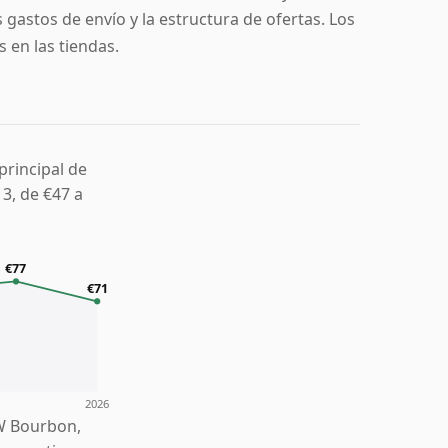
 gastos de envío y la estructura de ofertas. Los
 en las tiendas.
rincipal de
3, de €47 a
€77
€71
2026
W Bourbon,