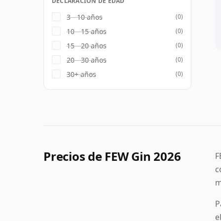
DECLARACIÓN DE EDAD
3 - 10 años
(0)
10 - 15 años
(0)
15 - 20 años
(0)
20 - 30 años
(0)
30+ años
(0)
Precios de FEW Gin 2026
F
c
m
P
e