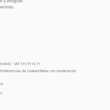
as y antiguas
período.
7204643
·
VAT 519 9116 71
•
Preferencias de cookies
•
Bebe con moderación
os
l
ís