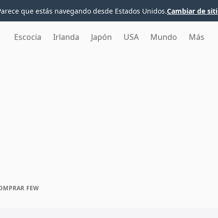
Parece que estás navegando desde Estados Unidos.
Cambiar de sit
Escocia
Irlanda
Japón
USA
Mundo
Más
OMPRAR FEW