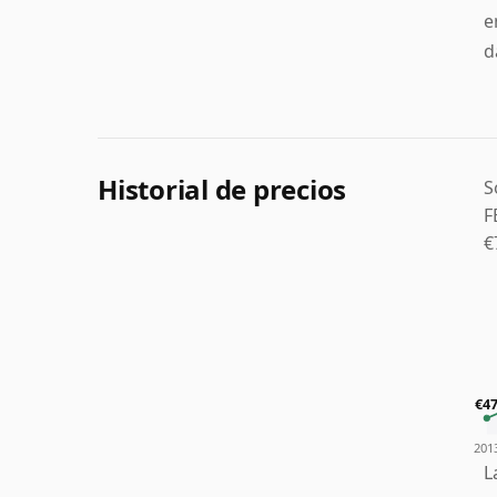
e
d
Historial de precios
S
F
€
€4
201
L