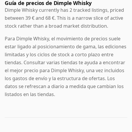
Scotch que funciona bien solo, con hielo o en
Guía de precios de Dimple Whisky
combinados largos.
Dimple Whisky currently has 2 tracked listings, priced
between 39 € and 68 €. This is a narrow slice of active
El atractivo de Dimple reside en su combinación de
stock rather than a broad market distribution.
herencia, diseño reconocible y un equilibrio fácil de
disfrutar. Puede que no sea tan prominente como
Para Dimple Whisky, el movimiento de precios suele
algunos blends de Scotch de alcance global, pero para
estar ligado al posicionamiento de gama, las ediciones
quienes disfrutan de un blended whisky tradicional
limitadas y los ciclos de stock a corto plazo entre
con un poco más de madurez y carácter, sigue siendo
tiendas. Consultar varias tiendas te ayuda a encontrar
un nombre discretamente singular.
el mejor precio para Dimple Whisky, una vez incluidos
los gastos de envío y la estructura de ofertas. Los
datos se refrescan a diario a medida que cambian los
listados en las tiendas.