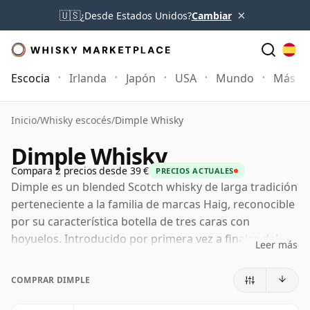
×
🇺🇸
¿Desde Estados Unidos?
Cambiar
Escocia
Irlanda
Japón
USA
Mundo
Más
Inicio
/
Whisky escocés
/
Dimple Whisky
Dimple Whisky
Compara 2 precios desde 39 €
PRECIOS ACTUALES
Dimple es un blended Scotch whisky de larga tradición
perteneciente a la familia de marcas Haig, reconocible
por su característica botella de tres caras con
hoyuelos. Introducido por primera vez a finales del
Leer más
siglo XIX, surgió de una de las dinastías whiskeras más
influyentes de Escocia, con el nombre Haig
COMPRAR DIMPLE
estrechamente vinculado al desarrollo del whisky de
grano y al auge del blending a gran escala del Scotch