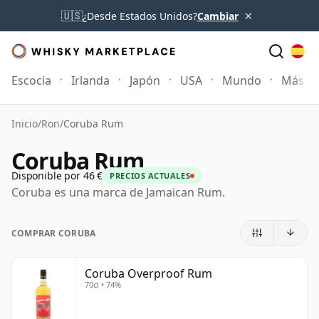
×
🇺🇸
¿Desde Estados Unidos?
Cambiar
Escocia
Irlanda
Japón
USA
Mundo
Más
Inicio
/
Ron
/
Coruba Rum
Coruba Rum
Disponible por 46 €
PRECIOS ACTUALES
Coruba es una marca de Jamaican Rum.
COMPRAR CORUBA
Coruba Overproof Rum
70cl • 74%