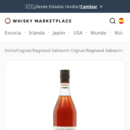
×
🇺🇸
¿Desde Estados Unidos?
Cambiar
Escocia
Irlanda
Japón
USA
Mundo
Más
Inicio
/
Cognac
/
Ragnaud Sabourin Cognac
/
Ragnaud Sabourin Le 