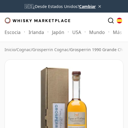
×
🇺🇸
¿Desde Estados Unidos?
Cambiar
Escocia
Irlanda
Japón
USA
Mundo
Más
Inicio
/
Cognac
/
Grosperrin Cognac
/
Grosperrin 1990 Grande Cha