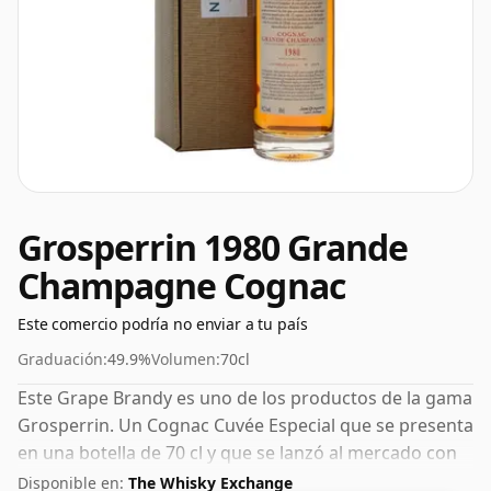
Grosperrin 1980 Grande
Champagne Cognac
Este comercio podría no enviar a tu país
Graduación:
49.9%
Volumen:
70cl
Este Grape Brandy es uno de los productos de la gama
Grosperrin. Un Cognac Cuvée Especial que se presenta
en una botella de 70 cl y que se lanzó al mercado con
un ABV del 49,9%.
Disponible en:
The Whisky Exchange