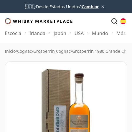
×
🇺🇸
¿Desde Estados Unidos?
Cambiar
Escocia
Irlanda
Japón
USA
Mundo
Más
Inicio
/
Cognac
/
Grosperrin Cognac
/
Grosperrin 1980 Grande Cha