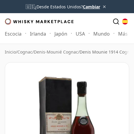
×
🇺🇸
¿Desde Estados Unidos?
Cambiar
Escocia
Irlanda
Japón
USA
Mundo
Más
Inicio
/
Cognac
/
Denis-Mounié Cognac
/
Denis Mounie 1914 Cognac