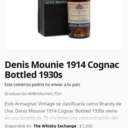
Denis Mounie 1914 Cognac
Bottled 1930s
Este comercio podría no enviar a tu país
Graduación:
40%
Volumen:
75cl
Este Armagnac Vintage se clasificaría como Brandy de
Uva. Denis Mounie 1914 Cognac Bottled 1930s viene
en una botella de 75 cl y tiene una concentración del
40%.
Disponible en:
The Whisky Exchange
· £1,500