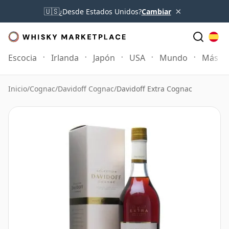
×
🇺🇸
¿Desde Estados Unidos?
Cambiar
Escocia
Irlanda
Japón
USA
Mundo
Más
Inicio
/
Cognac
/
Davidoff Cognac
/
Davidoff Extra Cognac