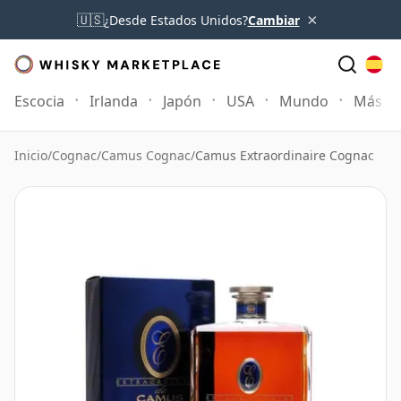
×
🇺🇸
¿Desde Estados Unidos?
Cambiar
Escocia
Irlanda
Japón
USA
Mundo
Más
Inicio
/
Cognac
/
Camus Cognac
/
Camus Extraordinaire Cognac