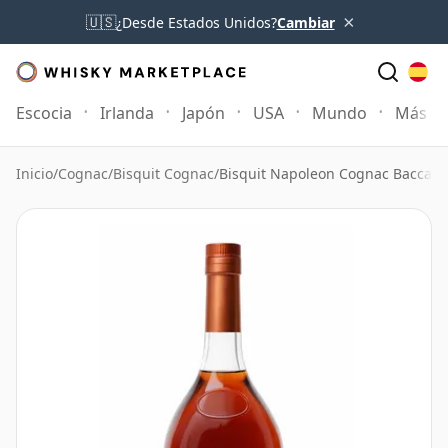
×
🇺🇸
¿Desde Estados Unidos?
Cambiar
Escocia
Irlanda
Japón
USA
Mundo
Más
Inicio
/
Cognac
/
Bisquit Cognac
/
Bisquit Napoleon Cognac Baccarat