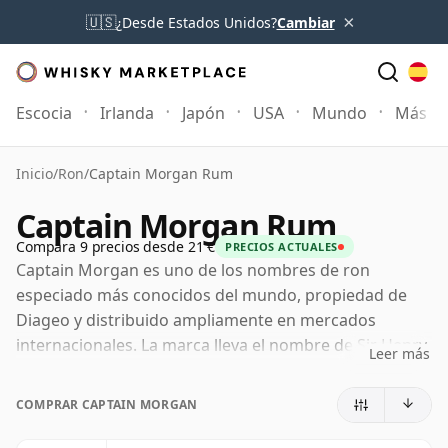
×
🇺🇸
¿Desde Estados Unidos?
Cambiar
Escocia
Irlanda
Japón
USA
Mundo
Más
Inicio
/
Ron
/
Captain Morgan Rum
Captain Morgan Rum
Compara 9 precios desde 21 €
PRECIOS ACTUALES
Captain Morgan es uno de los nombres de ron
especiado más conocidos del mundo, propiedad de
Diageo y distribuido ampliamente en mercados
internacionales. La marca lleva el nombre de Sir Henry
Leer más
Morgan, el corsario galés del siglo XVII cuyas
conexiones con el Caribe sirven de base para su
COMPRAR CAPTAIN MORGAN
reconocible identidad náutica.