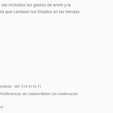
ez incluidos los gastos de envío y la
da que cambian los listados en las tiendas.
7204643
·
VAT 519 9116 71
•
Preferencias de cookies
•
Bebe con moderación
os
l