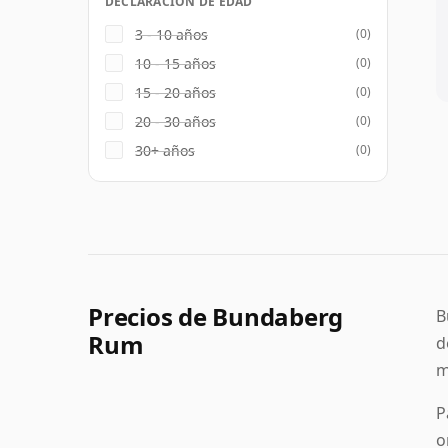
DECLARACIÓN DE EDAD
3 - 10 años
(0)
10 - 15 años
(0)
15 - 20 años
(0)
20 - 30 años
(0)
30+ años
(0)
Precios de Bundaberg
B
Rum
d
m
P
o