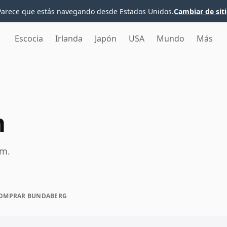
Parece que estás navegando desde Estados Unidos.
Cambiar de sit
Escocia
Irlanda
Japón
USA
Mundo
Más
m
um.
OMPRAR BUNDABERG