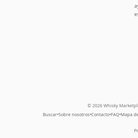
a
e
© 2026 Whisky Marketpl
Buscar
•
Sobre nosotros
•
Contacto
•
FAQ
•
Mapa del
P