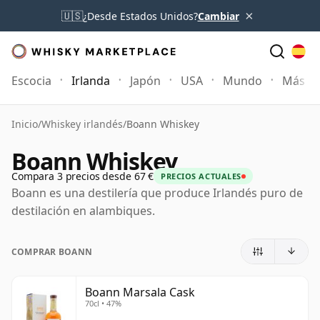
×
🇺🇸
¿Desde Estados Unidos?
Cambiar
Escocia
Irlanda
Japón
USA
Mundo
Más
Inicio
/
Whiskey irlandés
/
Boann Whiskey
Boann Whiskey
Compara 3 precios desde 67 €
PRECIOS ACTUALES
Boann es una destilería que produce Irlandés puro de
destilación en alambiques.
COMPRAR BOANN
Boann Marsala Cask
70cl • 47%