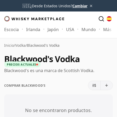
×
🇺🇸
¿Desde Estados Unidos?
Cambiar
Escocia
Irlanda
Japón
USA
Mundo
Más
Inicio
/
Vodka
/
Blackwood's Vodka
Blackwood's Vodka
PRECIOS ACTUALES
Blackwood's es una marca de Scottish Vodka.
COMPRAR BLACKWOOD'S
No se encontraron productos.