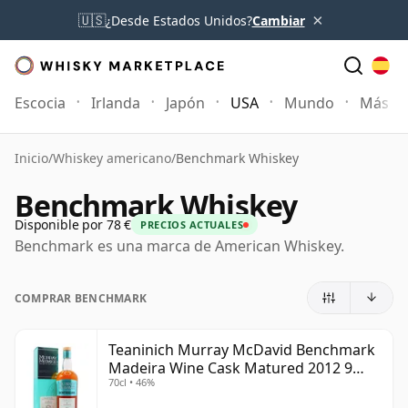
×
🇺🇸
¿Desde Estados Unidos?
Cambiar
Escocia
Irlanda
Japón
USA
Mundo
Más
Inicio
/
Whiskey americano
/
Benchmark Whiskey
Benchmark Whiskey
Disponible por 78 €
PRECIOS ACTUALES
Benchmark es una marca de American Whiskey.
COMPRAR BENCHMARK
Teaninich Murray McDavid Benchmark
Madeira Wine Cask Matured 2012 9
70cl • 46%
años