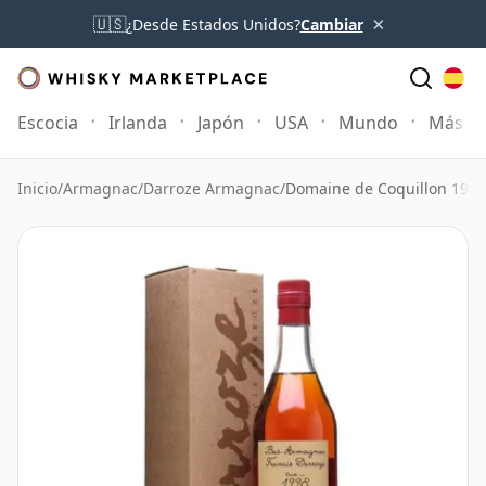
×
🇺🇸
¿Desde Estados Unidos?
Cambiar
Escocia
Irlanda
Japón
USA
Mundo
Más
Inicio
/
Armagnac
/
Darroze Armagnac
/
Domaine de Coquillon 1998