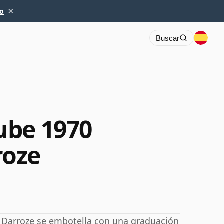
×
io
Buscar
ube 1970
roze
 Darroze se embotella con una graduación