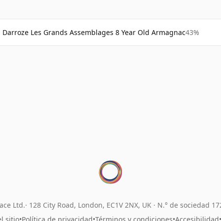
Darroze Les Grands Assemblages 8 Year Old Armagnac
43%
ace Ltd.
128 City Road, London, EC1V 2NX, UK ·
N.° de sociedad 1
 sitio
•
Política de privacidad
•
Términos y condiciones
•
Accesibilidad