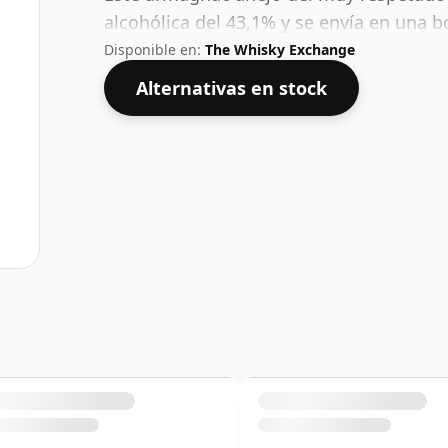
alcohólica del 43,1% y se envía en una bo
Disponible en:
The Whisky Exchange
Alternativas en stock