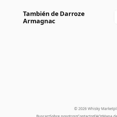
También de Darroze
Armagnac
© 2026 Whisky Marketpl
Buscar
•
Sobre nosotros
•
Contacto
•
FAQ
•
Mapa del