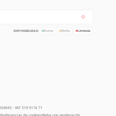
DISPONIBILIDAD:
Buena
Media
Limitada
7204643
·
VAT 519 9116 71
•
Preferencias de cookies
•
Bebe con moderación