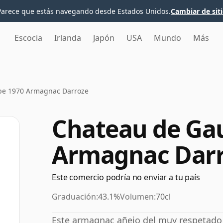
Parece que estás navegando desde Estados Unidos.
Cambiar de sit
Escocia
Irlanda
Japón
USA
Mundo
Más
be 1970 Armagnac Darroze
Chateau de Ga
Armagnac Dar
Este comercio podría no enviar a tu país
Graduación:
43.1%
Volumen:
70cl
Este armagnac añejo del muy respetado