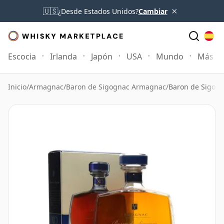
×
🇺🇸
¿Desde Estados Unidos?
Cambiar
Escocia
Irlanda
Japón
USA
Mundo
Más
Inicio
/
Armagnac
/
Baron de Sigognac Armagnac
/
Baron de Sigog