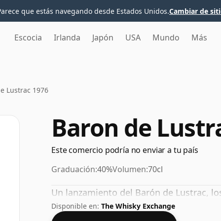
Parece que estás navegando desde Estados Unidos.
Cambiar de sit
Escocia
Irlanda
Japón
USA
Mundo
Más
e Lustrac 1976
Baron de Lustr
Este comercio podría no enviar a tu país
Graduación:
40%
Volumen:
70cl
Un lanzamiento del Barón de Lustrac, lo
Disponible en:
The Whisky Exchange