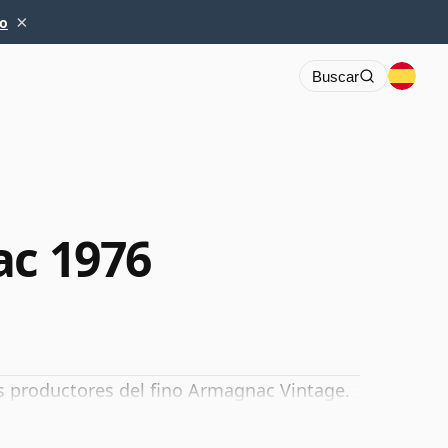
×
io
Buscar
ac 1976
s productores del fino Armagnac Vintage.