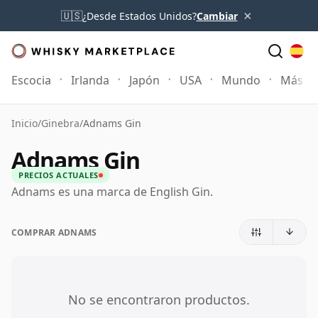
×
🇺🇸
¿Desde Estados Unidos?
Cambiar
Escocia
Irlanda
Japón
USA
Mundo
Más
Inicio
/
Ginebra
/
Adnams Gin
Adnams Gin
PRECIOS ACTUALES
Adnams es una marca de English Gin.
COMPRAR ADNAMS
No se encontraron productos.