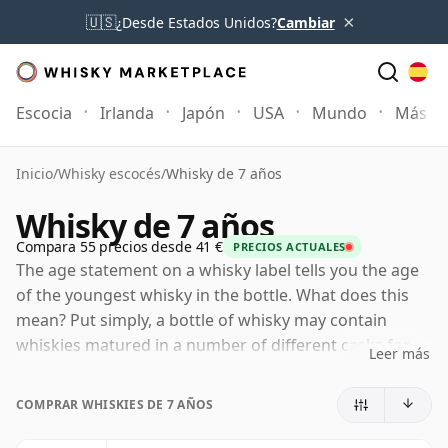
×
🇺🇸
¿Desde Estados Unidos?
Cambiar
Escocia
Irlanda
Japón
USA
Mundo
Más
Inicio
/
Whisky escocés
/
Whisky de 7 años
Whisky de 7 años
Compara 55 precios desde 41 €
PRECIOS ACTUALES
The age statement on a whisky label tells you the age
of the youngest whisky in the bottle. What does this
mean? Put simply, a bottle of whisky may contain
whiskies matured in a number of different casks for
Leer más
different periods of time. If the label says that the
whisky is 7 Years Old (or siete Years Old) then,
COMPRAR WHISKIES DE 7 AÑOS
although it may contain older whiskies, you can be
certain that none of the components are any younger