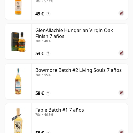
70cl • 57.1%
49 €
?
GlenAllachie Hungarian Virgin Oak
Finish 7 años
70cl • 48%
53 €
?
Bowmore Batch #2 Living Souls 7 años
70cl • 55%
58 €
?
Fable Batch #1 7 años
70cl • 46.5%
58 €