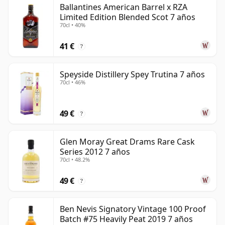
Ballantines American Barrel x RZA
than 7 years.
Limited Edition Blended Scot 7 años
70cl • 40%
Once a whisky is bottled it ceases its maturation,
unlike wine which continues to age in the bottle, so
41 €
?
siete year old whisky is frozen in time and will be
considered 7 forever.
Speyside Distillery Spey Trutina 7 años
70cl • 46%
49 €
?
Glen Moray Great Drams Rare Cask
Series 2012 7 años
70cl • 48.2%
49 €
?
Ben Nevis Signatory Vintage 100 Proof
Batch #75 Heavily Peat 2019 7 años