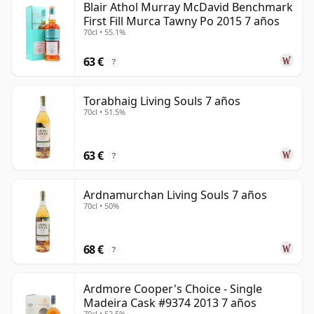
Blair Athol Murray McDavid Benchmark
First Fill Murca Tawny Po 2015 7 años
70cl • 55.1%
63 €
?
Torabhaig Living Souls 7 años
70cl • 51.5%
63 €
?
Ardnamurchan Living Souls 7 años
70cl • 50%
68 €
?
Ardmore Cooper's Choice - Single
Madeira Cask #9374 2013 7 años
70cl • 52.5%