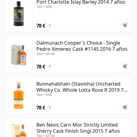
Port Charlotte Islay Barley 2014 7 años
70cl • 50%
78 €
?
Dalmunach Cooper's Choice - Single
Pedro Ximenez Cask #1145 2016 7 años
70cl • 58.5%
78 €
?
Bunnahabhain (Staoisha) Uncharted
Whisky Co. Whole Lotta Rose R 2019 7
70cl • 55%
años
78 €
?
Ben Nevis Carn Mor Strictly Limited
Sherry Cask Finish Singl 2015 7 años
70cl • 47.5%