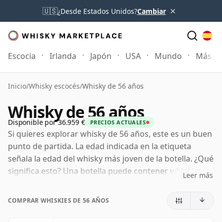
×
🇺🇸
¿Desde Estados Unidos?
Cambiar
Escocia
Irlanda
Japón
USA
Mundo
Más
Inicio
/
Whisky escocés
/
Whisky de 56 años
Whisky de 56 años
Disponible por 36.959 €
PRECIOS ACTUALES
Si quieres explorar whisky de 56 años, este es un buen
punto de partida. La edad indicada en la etiqueta
señala la edad del whisky más joven de la botella. ¿Qué
significa esto? Una botella puede contener whiskies
Leer más
madurados en barricas distintas durante periodos
diferentes. Si la etiqueta indica 56 años (o cincuenta y
COMPRAR WHISKIES DE 56 AÑOS
seis años), puede incluir whiskies más viejos, pero
ninguno de sus componentes será menor de 56 años.