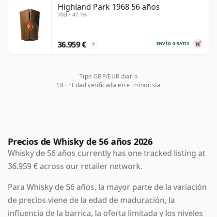
Highland Park 1968 56 años
70cl • 47.1%
Una vez embotellado, el whisky deja de madurar, a
diferencia del vino que sí evoluciona en botella. Por
eso, un whisky de cincuenta y seis años queda fijado
36.959 €
ENVÍO GRATIS
?
en el tiempo y siempre se considerará de 56 años.
Tipo GBP/EUR diario
18+ · Edad verificada en el minorista
Precios de Whisky de 56 años 2026
Whisky de 56 años currently has one tracked listing at
36.959 € across our retailer network.
Para Whisky de 56 años, la mayor parte de la variación
de precios viene de la edad de maduración, la
influencia de la barrica, la oferta limitada y los niveles