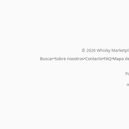
© 2026 Whisky Marketpl
Buscar
•
Sobre nosotros
•
Contacto
•
FAQ
•
Mapa del
P
m