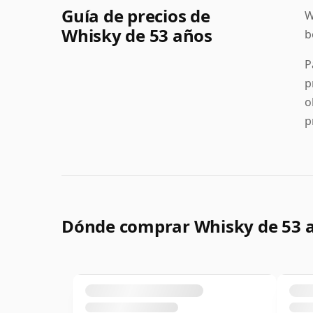
Guía de precios de
W
Whisky de 53 años
b
P
p
o
p
Dónde comprar Whisky de 53 