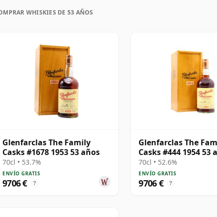
urar, a diferencia del vino que sí evoluciona en
OMPRAR WHISKIES DE 53 AÑOS
 tres años queda fijado en el tiempo y siempre se
Glenfarclas The Family
Glenfarclas The Fam
Casks #1678 1953 53 años
Casks #444 1954 53 
70cl • 53.7%
70cl • 52.6%
ENVÍO GRATIS
ENVÍO GRATIS
9706 €
9706 €
?
?