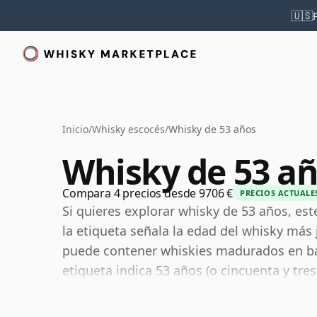
🇺🇸
Inicio
/
Whisky escocés
/
Whisky de 53 años
Whisky de 53 a
Compara 4 precios desde 9706 €
PRECIOS ACTUALE
Si quieres explorar whisky de 53 años, es
la etiqueta señala la edad del whisky más 
puede contener whiskies madurados en barr
etiqueta indica 53 años (o cincuenta y tres
ninguno de sus componentes será menor 