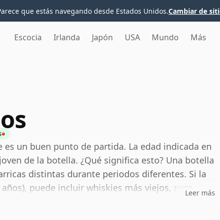
Parece que estás navegando desde Estados Unidos.
Cambiar de sit
Escocia
Irlanda
Japón
USA
Mundo
Más
ños
S
te es un buen punto de partida. La edad indicada en
joven de la botella. ¿Qué significa esto? Una botella
icas distintas durante periodos diferentes. Si la
 años), puede incluir whiskies más viejos, pero
Leer más
de 53 años.