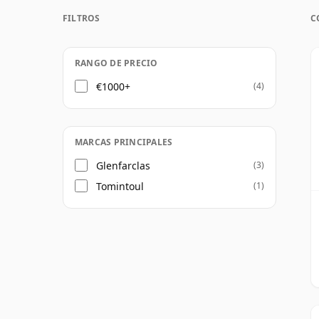
Una vez embotellado, el whisky deja de mad
FILTROS
C
botella. Por eso, un whisky de cincuenta y
considerará de 53 años.
RANGO DE PRECIO
€1000+
(4)
MARCAS PRINCIPALES
Glenfarclas
(3)
Tomintoul
(1)