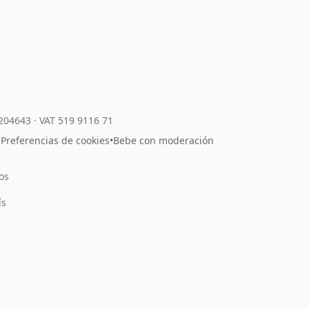
7204643
·
VAT 519 9116 71
•
Preferencias de cookies
•
Bebe con moderación
os
l
ís