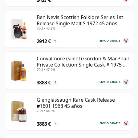
?
Ben Nevis Scottish Folklore Series 1st
Release Single Malt S 1972 45 años
70cl • 43.2%
2912 €
ENVÍO GRATIS
?
Convalmore (silent) Gordon & MacPhail
Private Collection Single Cask # 1975 45
70cl • 47.9%
años
3883 €
ENVÍO GRATIS
?
Glenglassaugh Rare Cask Release
#1601 1968 45 años
70cl • 44.3%
3883 €
ENVÍO GRATIS
?