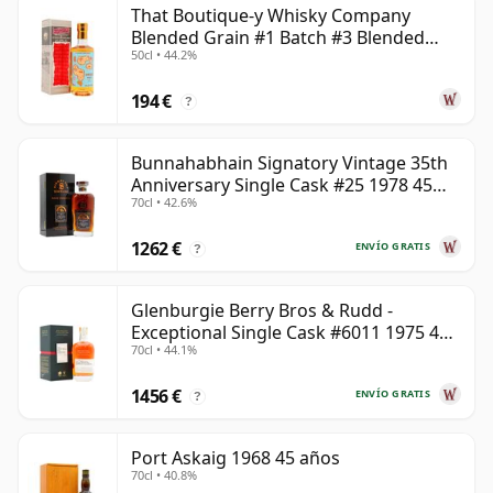
That Boutique-y Whisky Company
Blended Grain #1 Batch #3 Blended
Una vez embotellado, el whisky deja de madurar, a
50cl • 44.2%
Grain Scotch 45 años
diferencia del vino que sí evoluciona en botella. Por
eso, un whisky de cuarenta y cinco años queda fijado
194 €
?
en el tiempo y siempre se considerará de 45 años.
Bunnahabhain Signatory Vintage 35th
Anniversary Single Cask #25 1978 45
70cl • 42.6%
años
1262 €
ENVÍO GRATIS
?
Glenburgie Berry Bros & Rudd -
Exceptional Single Cask #6011 1975 45
70cl • 44.1%
años
1456 €
ENVÍO GRATIS
?
Port Askaig 1968 45 años
70cl • 40.8%