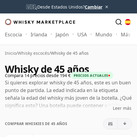
×
🇺🇸
¿Desde Estados Unidos?
Cambiar
Escocia
Irlanda
Japón
USA
Mundo
Más
Inicio
/
Whisky escocés
/
Whisky de 45 años
Whisky de 45 años
Compara 14 precios desde 194 €
PRECIOS ACTUALES
Si quieres explorar whisky de 45 años, este es un buen
punto de partida. La edad indicada en la etiqueta
señala la edad del whisky más joven de la botella. ¿Qué
significa esto? Una botella puede contener whiskies
Leer más
madurados en barricas distintas durante periodos
diferentes. Si la etiqueta indica 45 años (o cuarenta y
COMPRAR WHISKIES DE 45 AÑOS
cinco años), puede incluir whiskies más viejos, pero
ninguno de sus componentes será menor de 45 años.