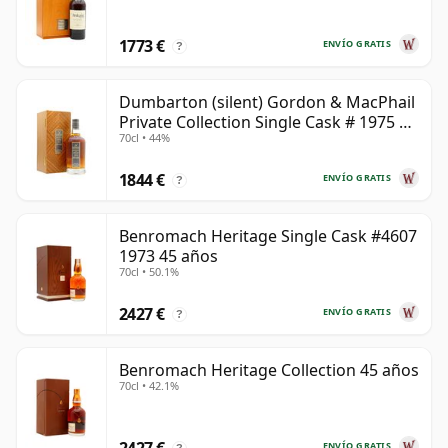
1773 €
ENVÍO GRATIS
?
Dumbarton (silent) Gordon & MacPhail
Private Collection Single Cask # 1975 45
70cl • 44%
años
1844 €
ENVÍO GRATIS
?
Benromach Heritage Single Cask #4607
1973 45 años
70cl • 50.1%
2427 €
ENVÍO GRATIS
?
Benromach Heritage Collection 45 años
70cl • 42.1%
2427 €
ENVÍO GRATIS