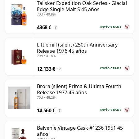
Talisker Expedition Oak Series - Glacial
Edge Single Malt S 45 años
70cl • 49.8%
4368 €
ENVÍO GRATIS
?
Littlemill (silent) 250th Anniversary
Release 1976 45 años
70cl • 41.8%
12.133 €
ENVÍO GRATIS
?
Brora (silent) Prima & Ultima Fourth
Release 1977 45 años
70cl • 48.2%
14.560 €
ENVÍO GRATIS
?
Balvenie Vintage Cask #1236 1951 45
años
70cl • 51.9%